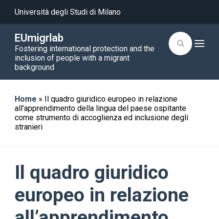
Università degli Studi di Milano
EUmigrlab
T
Fostering international protection and the
o
inclusion of people with a migrant
g
background
g
l
e
n
a
Home
»
Il quadro giuridico europeo in relazione
v
all’apprendimento della lingua del paese ospitante
i
come strumento di accoglienza ed inclusione degli
g
stranieri
a
t
i
o
n
Il quadro giuridico
europeo in relazione
all’apprendimento